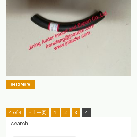
Read More
4 of 4
« 上一页
1
2
3
4
search