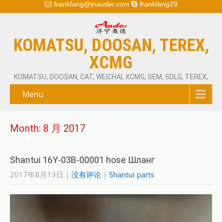
frankfang@jnauder.com
frankfang29
KOMATSU, DOOSAN, TEREX,
XCMG
KOMATSU, DOOSAN, CAT, WEICHAI, XCMG, SEM, SDLG, TEREX,
Menu
Month:
8 月 2017
Shantui 16Y-03B-00001 hose Шланг
2017年8月13日
|
没有评论
|
Shantui parts