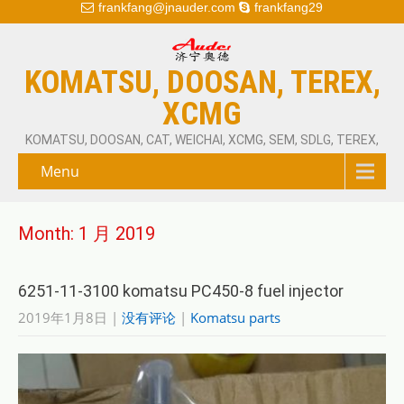
frankfang@jnauder.com
frankfang29
KOMATSU, DOOSAN, TEREX,
XCMG
KOMATSU, DOOSAN, CAT, WEICHAI, XCMG, SEM, SDLG, TEREX,
Menu
Month:
1 月 2019
6251-11-3100 komatsu PC450-8 fuel injector
2019年1月8日
|
没有评论
|
Komatsu parts