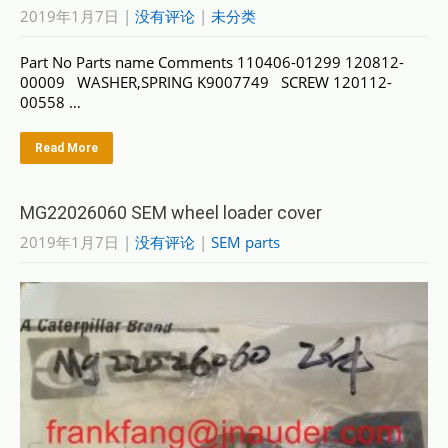
2019年1月7日
|
没有评论
|
未分类
Part No Parts name Comments 110406-01299 120812-
00009 WASHER,SPRING K9007749 SCREW 120112-
00558 …
Read More
MG22026060 SEM wheel loader cover
2019年1月7日
|
没有评论
|
SEM parts