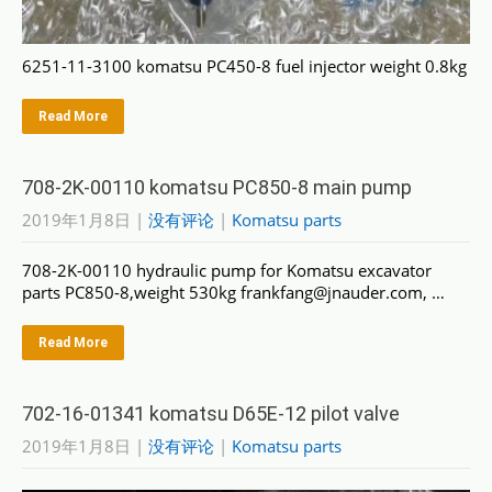
6251-11-3100 komatsu PC450-8 fuel injector weight 0.8kg
Read More
708-2K-00110 komatsu PC850-8 main pump
2019年1月8日
|
没有评论
|
Komatsu parts
708-2K-00110 hydraulic pump for Komatsu excavator
parts PC850-8,weight 530kg frankfang@jnauder.com, …
Read More
702-16-01341 komatsu D65E-12 pilot valve
2019年1月8日
|
没有评论
|
Komatsu parts