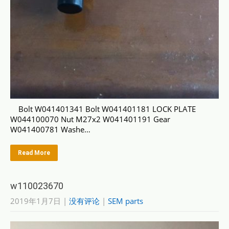
Bolt W041401341 Bolt W041401181 LOCK PLATE
W044100070 Nut M27x2 W041401191 Gear
W041400781 Washe…
Read More
w110023670
2019年1月7日
|
没有评论
|
SEM parts