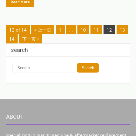
Read More
12 of 14
« 上一页
1
…
10
11
12
13
14
下一页 »
search
ABOUT
specializing in quality genuine & aftermarket replacement