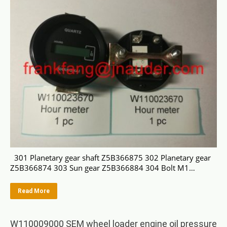
301 Planetary gear shaft Z5B366875 302 Planetary gear
Z5B366874 303 Sun gear Z5B366884 304 Bolt M1…
Read More
W110009000 SEM wheel loader engine oil pressure