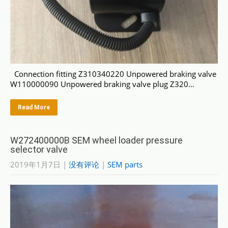
Connection fitting Z310340220 Unpowered braking valve
W110000090 Unpowered braking valve plug Z320…
Read More
W272400000B SEM wheel loader pressure
selector valve
2019年1月7日
|
没有评论
|
SEM parts