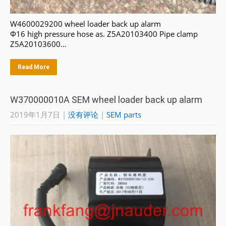
W4600029200 wheel loader back up alarm
Ф16 high pressure hose as. Z5A20103400 Pipe clamp
Z5A20103600…
Read More
W370000010A SEM wheel loader back up alarm
2019年1月7日
|
没有评论
|
SEM parts