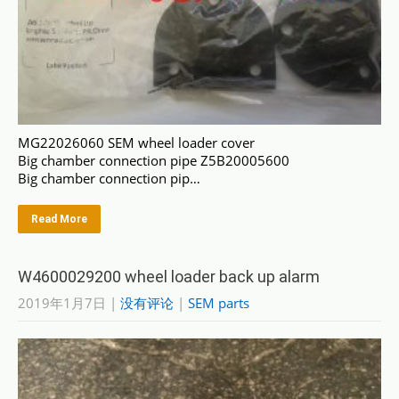
MG22026060 SEM wheel loader cover
Big chamber connection pipe Z5B20005600
Big chamber connection pip…
Read More
W4600029200 wheel loader back up alarm
2019年1月7日
|
没有评论
|
SEM parts