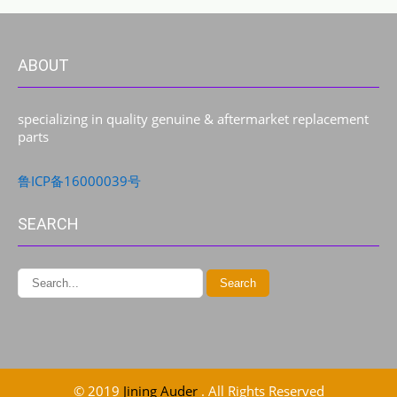
ABOUT
specializing in quality genuine & aftermarket replacement
parts
鲁ICP备16000039号
SEARCH
© 2019
Jining Auder
. All Rights Reserved