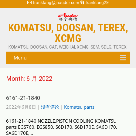
frankfang@jnauder.com
frankfang29
KOMATSU, DOOSAN, TEREX,
XCMG
KOMATSU, DOOSAN, CAT, WEICHAI, XCMG, SEM, SDLG, TEREX,
Menu
Month:
6 月 2022
6161-21-1840
2022年6月8日
|
没有评论
|
Komatsu parts
6161-21-1840 NOZZLE,PISTON COOLING KOMATSU
parts EGS760, EGS850, S6D170, S6D170E, SA6D170,
SA6D170E,…