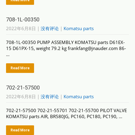
Read More
708-1L-00350
2022年6月8日
|
没有评论
|
Komatsu parts
708-1L-00350 PUMP ASSEMBLY KOMATSU parts D61EX-
15 D61PX-15, weight 79.2 kg frankfang@jnauder.com 86-
…
Read More
702-21-57500
2022年6月8日
|
没有评论
|
Komatsu parts
702-21-57500 702-21-55701 702-21-55700 PILOT VALVE
KOMATSU parts AIR, BR580JG, PC160, PC180, PC190, …
Read More