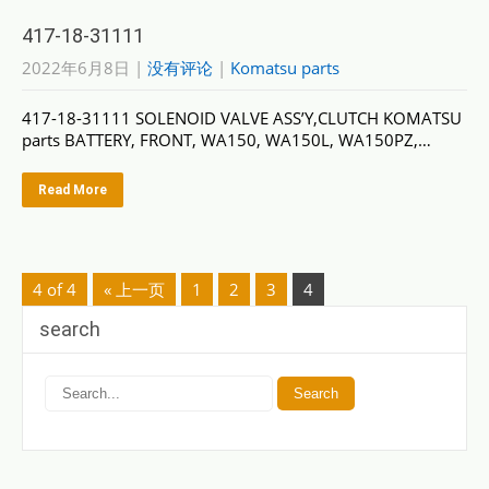
417-18-31111
2022年6月8日
|
没有评论
|
Komatsu parts
417-18-31111 SOLENOID VALVE ASS’Y,CLUTCH KOMATSU
parts BATTERY, FRONT, WA150, WA150L, WA150PZ,…
Read More
4 of 4
« 上一页
1
2
3
4
search