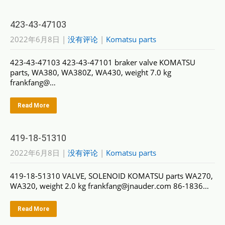
423-43-47103
2022年6月8日
|
没有评论
|
Komatsu parts
423-43-47103 423-43-47101 braker valve KOMATSU
parts, WA380, WA380Z, WA430, weight 7.0 kg
frankfang@…
Read More
419-18-51310
2022年6月8日
|
没有评论
|
Komatsu parts
419-18-51310 VALVE, SOLENOID KOMATSU parts WA270,
WA320, weight 2.0 kg frankfang@jnauder.com 86-1836…
Read More