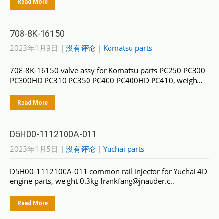
Read More
708-8K-16150
2023年1月9日
|
没有评论
|
Komatsu parts
708-8K-16150 valve assy for Komatsu parts PC250 PC300
PC300HD PC310 PC350 PC400 PC400HD PC410, weigh…
Read More
D5H00-1112100A-011
2023年1月5日
|
没有评论
|
Yuchai parts
D5H00-1112100A-011 common rail injector for Yuchai 4D
engine parts, weight 0.3kg frankfang@jnauder.c…
Read More