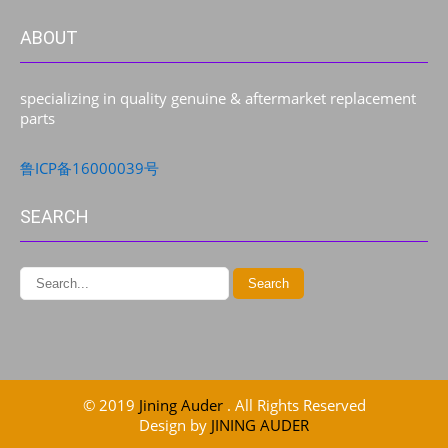
ABOUT
specializing in quality genuine & aftermarket replacement
parts
鲁ICP备16000039号
SEARCH
© 2019
Jining Auder
. All Rights Reserved
Design by
JINING AUDER