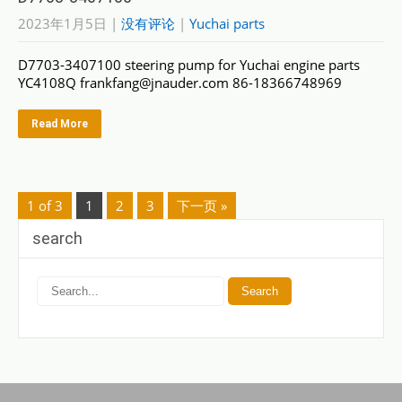
2023年1月5日
|
没有评论
|
Yuchai parts
D7703-3407100 steering pump for Yuchai engine parts
YC4108Q frankfang@jnauder.com 86-18366748969
Read More
1 of 3
1
2
3
下一页 »
search