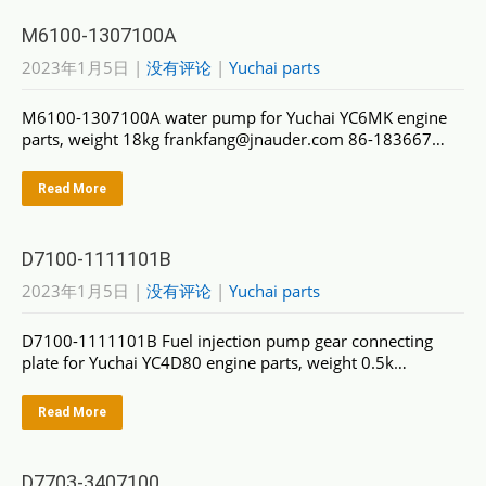
M6100-1307100A
2023年1月5日
|
没有评论
|
Yuchai parts
M6100-1307100A water pump for Yuchai YC6MK engine
parts, weight 18kg frankfang@jnauder.com 86-183667…
Read More
D7100-1111101B
2023年1月5日
|
没有评论
|
Yuchai parts
D7100-1111101B Fuel injection pump gear connecting
plate for Yuchai YC4D80 engine parts, weight 0.5k…
Read More
D7703-3407100