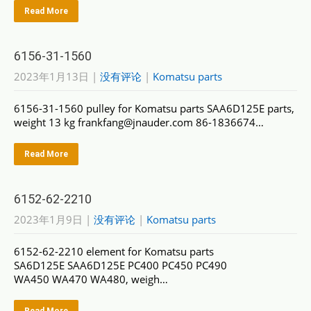
Read More
6156-31-1560
2023年1月13日
|
没有评论
|
Komatsu parts
6156-31-1560 pulley for Komatsu parts SAA6D125E parts,
weight 13 kg frankfang@jnauder.com 86-1836674…
Read More
6152-62-2210
2023年1月9日
|
没有评论
|
Komatsu parts
6152-62-2210 element for Komatsu parts
SA6D125E SAA6D125E PC400 PC450 PC490
WA450 WA470 WA480, weigh…