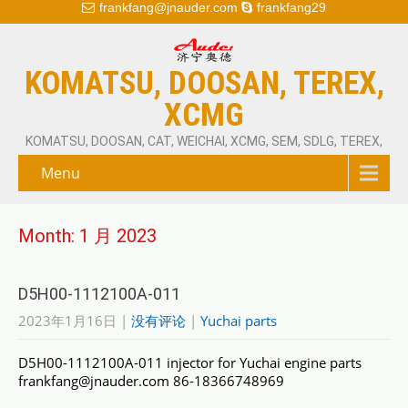
frankfang@jnauder.com
frankfang29
KOMATSU, DOOSAN, TEREX,
XCMG
KOMATSU, DOOSAN, CAT, WEICHAI, XCMG, SEM, SDLG, TEREX,
Menu
Month:
1 月 2023
D5H00-1112100A-011
2023年1月16日
|
没有评论
|
Yuchai parts
D5H00-1112100A-011 injector for Yuchai engine parts
frankfang@jnauder.com 86-18366748969