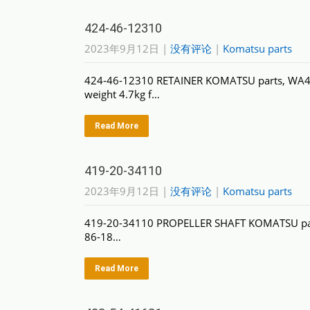
424-46-12310
2023年9月12日
|
没有评论
|
Komatsu parts
424-46-12310 RETAINER KOMATSU parts, WA
weight 4.7kg f…
Read More
419-20-34110
2023年9月12日
|
没有评论
|
Komatsu parts
419-20-34110 PROPELLER SHAFT KOMATSU part
86-18…
Read More