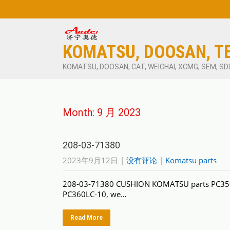
KOMATSU, DOOSAN, T
KOMATSU, DOOSAN, CAT, WEICHAI, XCMG, SEM, SD
Month:
9 月 2023
208-03-71380
2023年9月12日
|
没有评论
|
Komatsu parts
208-03-71380 CUSHION KOMATSU parts PC350
PC360LC-10, we…
Read More