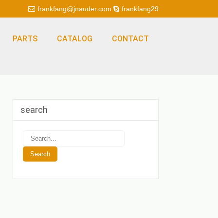
frankfang@jnauder.com
frankfang29
PARTS
CATALOG
CONTACT
search