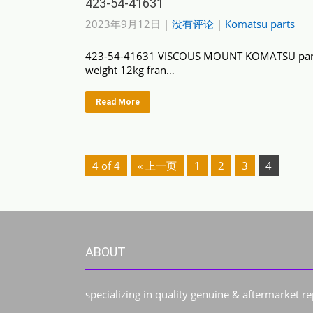
423-54-41631
2023年9月12日
|
没有评论
|
Komatsu parts
423-54-41631 VISCOUS MOUNT KOMATSU par
weight 12kg fran…
Read More
4 of 4
« 上一页
1
2
3
4
ABOUT
specializing in quality genuine & aftermarket r