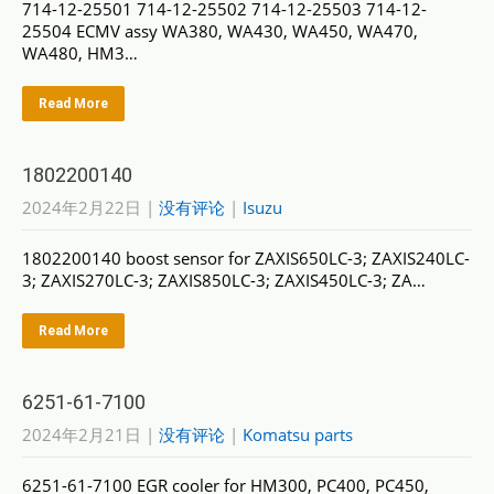
714-12-25501 714-12-25502 714-12-25503 714-12-
25504 ECMV assy WA380, WA430, WA450, WA470,
WA480, HM3…
Read More
1802200140
2024年2月22日
|
没有评论
|
Isuzu
1802200140 boost sensor for ZAXIS650LC-3; ZAXIS240LC-
3; ZAXIS270LC-3; ZAXIS850LC-3; ZAXIS450LC-3; ZA…
Read More
6251-61-7100
2024年2月21日
|
没有评论
|
Komatsu parts
6251-61-7100 EGR cooler for HM300, PC400, PC450,