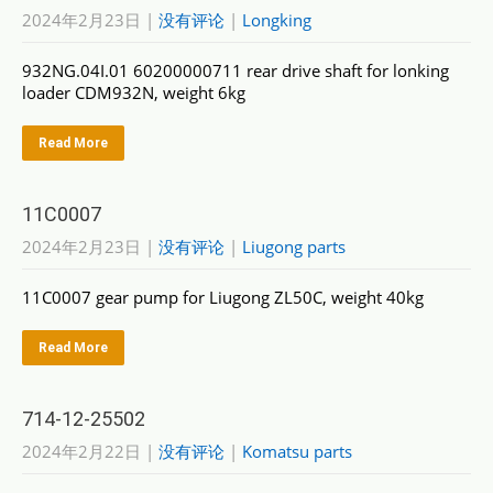
2024年2月23日
|
没有评论
|
Longking
932NG.04I.01 60200000711 rear drive shaft for lonking
loader CDM932N, weight 6kg
Read More
11C0007
2024年2月23日
|
没有评论
|
Liugong parts
11C0007 gear pump for Liugong ZL50C, weight 40kg
Read More
714-12-25502
2024年2月22日
|
没有评论
|
Komatsu parts