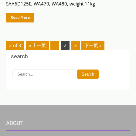
SAA6D125E, WA470, WA480, weight 11kg
Read More
2 of 3
« 上一页
1
2
3
下一页 »
search
ABOUT