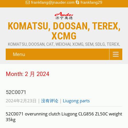
frankfang@jnauder.com
frankfang29
KOMATSU, DOOSAN, TEREX,
XCMG
KOMATSU, DOOSAN, CAT, WEICHAI, XCMG, SEM, SDLG, TEREX,
Menu
Month:
2 月 2024
52C0071
2024年2月23日
|
没有评论
|
Liugong parts
52C0071 overunning clutch Liugong CLG856 ZL50C weight
35kg