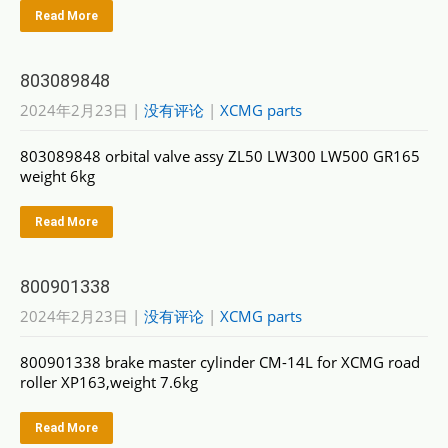
Read More
803089848
2024年2月23日
|
没有评论
|
XCMG parts
803089848 orbital valve assy ZL50 LW300 LW500 GR165
weight 6kg
Read More
800901338
2024年2月23日
|
没有评论
|
XCMG parts
800901338 brake master cylinder CM-14L for XCMG road
roller XP163,weight 7.6kg
Read More