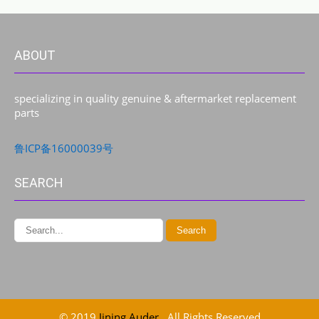
ABOUT
specializing in quality genuine & aftermarket replacement
parts
鲁ICP备16000039号
SEARCH
© 2019
Jining Auder
. All Rights Reserved