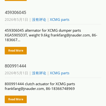
459306045
2026年5月1日
|
没有评论
|
XCMG parts
459306045 alternator for XCMG dumper parts
XGA5905D3T, weight 9.6kg frankfang@jnauder.com, 86-
183667…
Read More
800991444
2026年5月1日
|
没有评论
|
XCMG parts
800991444 clutch actuator for XCMG parts
frankfang@jnauder.com, 86-18366748969
Read More