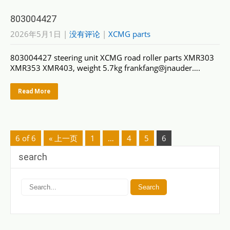
803004427
2026年5月1日
|
没有评论
|
XCMG parts
803004427 steering unit XCMG road roller parts XMR303
XMR353 XMR403, weight 5.7kg frankfang@jnauder….
Read More
6 of 6
« 上一页
1
…
4
5
6
search