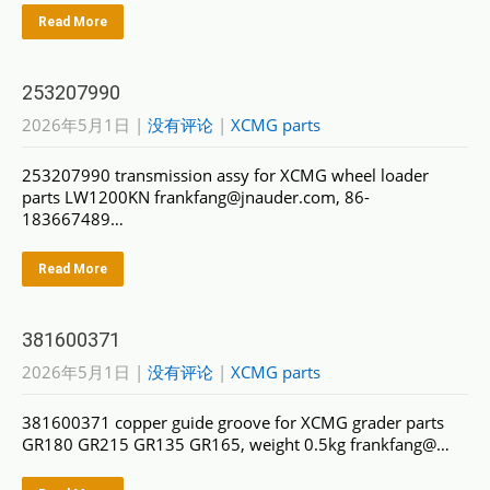
Read More
253207990
2026年5月1日
|
没有评论
|
XCMG parts
253207990 transmission assy for XCMG wheel loader
parts LW1200KN frankfang@jnauder.com, 86-
183667489…
Read More
381600371
2026年5月1日
|
没有评论
|
XCMG parts
381600371 copper guide groove for XCMG grader parts
GR180 GR215 GR135 GR165, weight 0.5kg frankfang@…