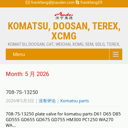
frankfang@jnauder.com
frankfang29
KOMATSU, DOOSAN, TEREX,
XCMG
KOMATSU, DOOSAN, CAT, WEICHAI, XCMG, SEM, SDLG, TEREX,
Menu
Month:
5 月 2026
708-7S-13250
2026年5月3日
|
没有评论
|
Komatsu parts
708-7S-13250 plate valve for komatsu parts D61 D65 D85
GD555 GD655 GD675 GD755 HM300 PC1250 WA270
WA…