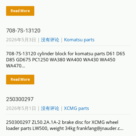
Read More
708-7S-13120
2026年5月3日
|
没有评论
|
Komatsu parts
708-7S-13120 cylinder block for komatsu parts D61 D65
D85 GD675 PC1250 WA380 WA400 WA430 WA450
WA470…
Read More
250300297
2026年5月1日
|
没有评论
|
XCMG parts
250300297 ZL50.2A.1A-2 brake disc for XCMG wheel
loader parts LW500, weight 34kg frankfang@jnauder.c…