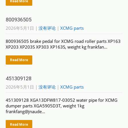
Read More
800936505
2026年5月1日
|
没有评论
|
XCMG parts
800936505 brake pedal for XCMG road roller parts XP163
XP203 XP203S XP303 XP163S, weight kg frankfan…
Read More
451309128
2026年5月1日
|
没有评论
|
XCMG parts
451309128 XGA13DFW817-03052 water pipe for XCMG
dumper parts XGA5905D3T, weight 1kg
frankfang@jnaude…
Read More