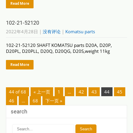
Read More
102-21-52120
2022年4月28日
|
没有评论
|
Komatsu parts
102-21-52120 SHAFT KOMATSU parts D20A, D20P,
D20PL, D20PLL, D20Q, D20QG, D20S,weight 11kg
Read More
44 of 68
« 上一页
1
…
42
43
44
45
46
…
68
下一页 »
search