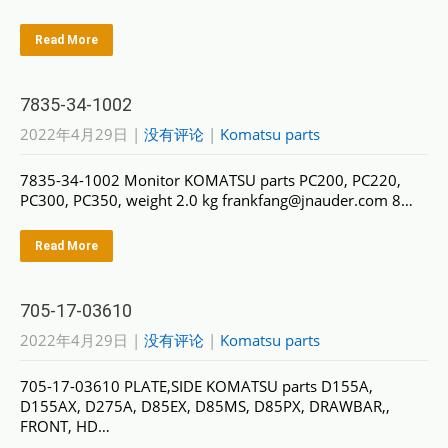
Read More
7835-34-1002
2022年4月29日
|
没有评论
|
Komatsu parts
7835-34-1002 Monitor KOMATSU parts PC200, PC220,
PC300, PC350, weight 2.0 kg frankfang@jnauder.com 8…
Read More
705-17-03610
2022年4月29日
|
没有评论
|
Komatsu parts
705-17-03610 PLATE,SIDE KOMATSU parts D155A,
D155AX, D275A, D85EX, D85MS, D85PX, DRAWBAR,,
FRONT, HD…