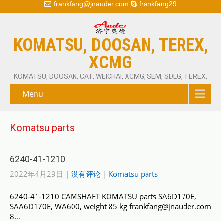
frankfang@jnauder.com
frankfang29
KOMATSU, DOOSAN, TEREX,
XCMG
KOMATSU, DOOSAN, CAT, WEICHAI, XCMG, SEM, SDLG, TEREX,
Menu
Komatsu parts
6240-41-1210
2022年4月29日
|
没有评论
|
Komatsu parts
6240-41-1210 CAMSHAFT KOMATSU parts SA6D170E,
SAA6D170E, WA600, weight 85 kg frankfang@jnauder.com
8…