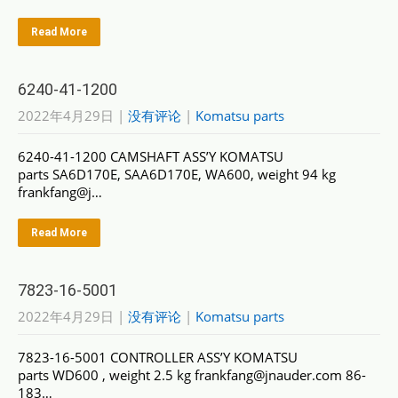
Read More
6240-41-1200
2022年4月29日
|
没有评论
|
Komatsu parts
6240-41-1200 CAMSHAFT ASS’Y KOMATSU
parts SA6D170E, SAA6D170E, WA600, weight 94 kg
frankfang@j…
Read More
7823-16-5001
2022年4月29日
|
没有评论
|
Komatsu parts
7823-16-5001 CONTROLLER ASS’Y KOMATSU
parts WD600 , weight 2.5 kg frankfang@jnauder.com 86-
183…