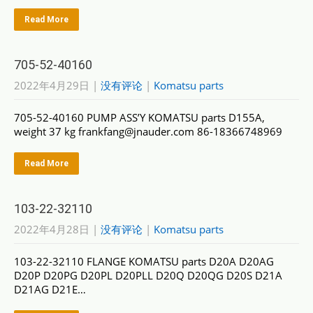
Read More
705-52-40160
2022年4月29日
|
没有评论
|
Komatsu parts
705-52-40160 PUMP ASS’Y KOMATSU parts D155A,
weight 37 kg frankfang@jnauder.com 86-18366748969
Read More
103-22-32110
2022年4月28日
|
没有评论
|
Komatsu parts
103-22-32110 FLANGE KOMATSU parts D20A D20AG
D20P D20PG D20PL D20PLL D20Q D20QG D20S D21A
D21AG D21E…