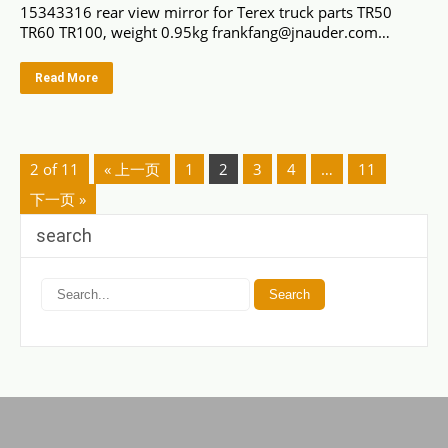
15343316 rear view mirror for Terex truck parts TR50
TR60 TR100, weight 0.95kg frankfang@jnauder.com…
Read More
2 of 11
« 上一页
1
2
3
4
…
11
下一页 »
search