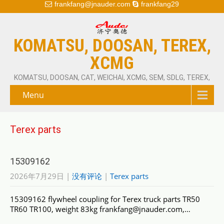
frankfang@jnauder.com
frankfang29
KOMATSU, DOOSAN, TEREX,
XCMG
KOMATSU, DOOSAN, CAT, WEICHAI, XCMG, SEM, SDLG, TEREX,
Menu
Terex parts
15309162
2026年7月29日
|
没有评论
|
Terex parts
15309162 flywheel coupling for Terex truck parts TR50
TR60 TR100, weight 83kg frankfang@jnauder.com,…