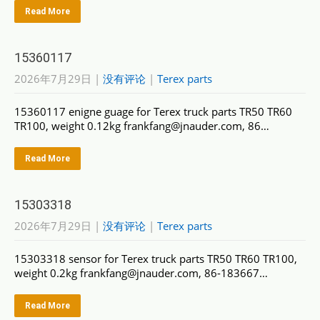
Read More
15360117
2026年7月29日
|
没有评论
|
Terex parts
15360117 enigne guage for Terex truck parts TR50 TR60
TR100, weight 0.12kg frankfang@jnauder.com, 86…
Read More
15303318
2026年7月29日
|
没有评论
|
Terex parts
15303318 sensor for Terex truck parts TR50 TR60 TR100,
weight 0.2kg frankfang@jnauder.com, 86-183667…
Read More