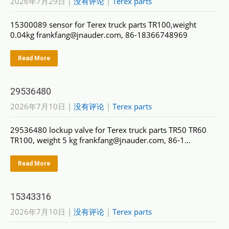
2026年7月29日
|
没有评论
|
Terex parts
15300089 sensor for Terex truck parts TR100,weight
0.04kg frankfang@jnauder.com, 86-18366748969
Read More
29536480
2026年7月10日
|
没有评论
|
Terex parts
29536480 lockup valve for Terex truck parts TR50 TR60
TR100, weight 5 kg frankfang@jnauder.com, 86-1…
Read More
15343316
2026年7月10日
|
没有评论
|
Terex parts