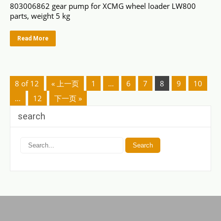
803006862 gear pump for XCMG wheel loader LW800
parts, weight 5 kg
Read More
8 of 12
« 上一页
1
…
6
7
8
9
10
…
12
下一页 »
search