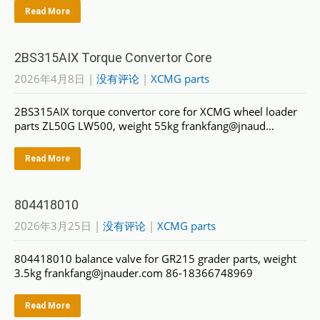
Read More
2BS315AIX Torque Convertor Core
2026年4月8日
|
没有评论
|
XCMG parts
2BS315AIX torque convertor core for XCMG wheel loader
parts ZL50G LW500, weight 55kg frankfang@jnaud…
Read More
804418010
2026年3月25日
|
没有评论
|
XCMG parts
804418010 balance valve for GR215 grader parts, weight
3.5kg frankfang@jnauder.com 86-18366748969
Read More