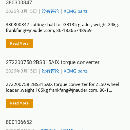
380300847
2026年3月15日
|
没有评论
|
XCMG parts
380300847 cutting shaft for GR135 grader, weight 24kg.
frankfang@jnauder.com, 86-18366748969
Read More
272200758 2BS315AIX torque converter
2026年3月15日
|
没有评论
|
XCMG parts
272200758 2BS315AIX torque converter for ZL50 wheel
loader ,weight 165kg frankfang@jnauder.com, 86-1…
Read More
800106652