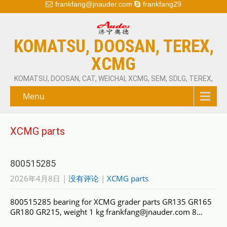
frankfang@jnauder.com
frankfang29
KOMATSU, DOOSAN, TEREX,
XCMG
KOMATSU, DOOSAN, CAT, WEICHAI, XCMG, SEM, SDLG, TEREX,
Menu
XCMG parts
800515285
2026年4月8日
|
没有评论
|
XCMG parts
800515285 bearing for XCMG grader parts GR135 GR165
GR180 GR215, weight 1 kg frankfang@jnauder.com 8…