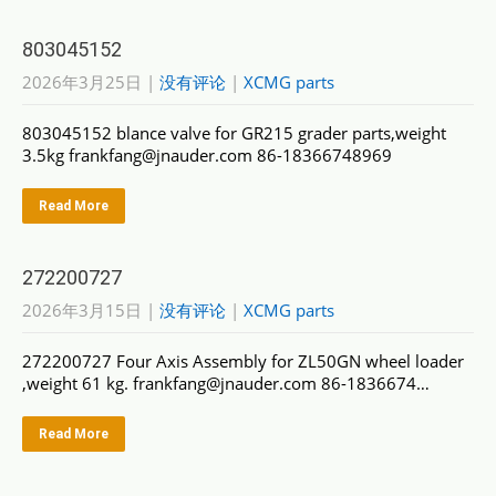
803045152
2026年3月25日
|
没有评论
|
XCMG parts
803045152 blance valve for GR215 grader parts,weight
3.5kg frankfang@jnauder.com 86-18366748969
Read More
272200727
2026年3月15日
|
没有评论
|
XCMG parts
272200727 Four Axis Assembly for ZL50GN wheel loader
,weight 61 kg. frankfang@jnauder.com 86-1836674…
Read More