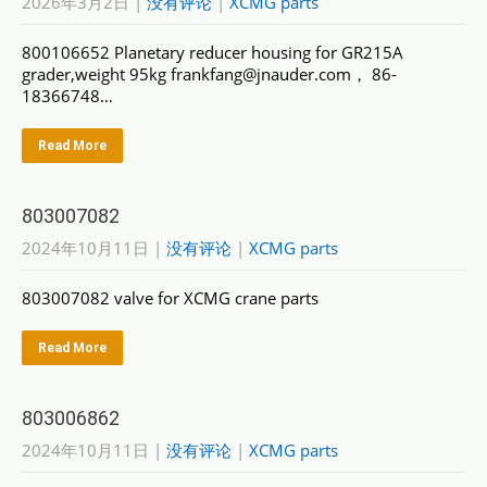
2026年3月2日
|
没有评论
|
XCMG parts
800106652 Planetary reducer housing for GR215A
grader,weight 95kg frankfang@jnauder.com， 86-
18366748…
Read More
803007082
2024年10月11日
|
没有评论
|
XCMG parts
803007082 valve for XCMG crane parts
Read More
803006862
2024年10月11日
|
没有评论
|
XCMG parts