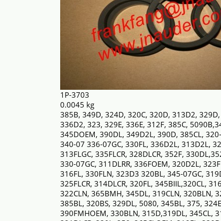
1P-3703
0.0045 kg
385B, 349D, 324D, 320C, 320D, 313D2, 329D,
336D2, 323, 329E, 336E, 312F, 385C, 5090B,
345DOEM, 390DL, 349D2L, 390D, 385CL, 320
340-07 336-07GC, 330FL, 336D2L, 313D2L, 32
313FLGC, 335FLCR, 328DLCR, 352F, 330DL,352
330-07GC, 311DLRR, 336FOEM, 320D2L, 323
316FL, 330FLN, 323D3 320BL, 345-07GC, 319
325FLCR, 314DLCR, 320FL, 345BIIL,320CL, 31
322CLN, 365BMH, 345DL, 319CLN, 320BLN, 3
385BL, 320BS, 329DL, 5080, 345BL, 375, 324
390FMHOEM, 330BLN, 315D,319DL, 345CL, 31