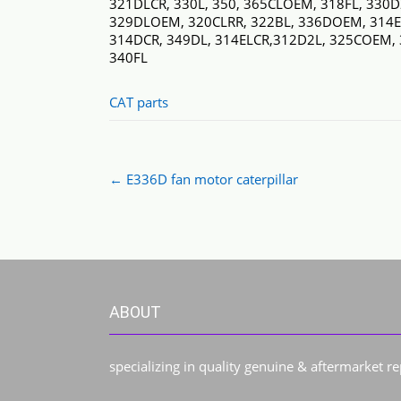
321DLCR, 330L, 350, 365CLOEM, 318FL, 330
329DLOEM, 320CLRR, 322BL, 336DOEM, 314E
314DCR, 349DL, 314ELCR,312D2L, 325COEM,
340FL
CAT parts
Post
←
E336D fan motor caterpillar
navigation
ABOUT
specializing in quality genuine & aftermarket r