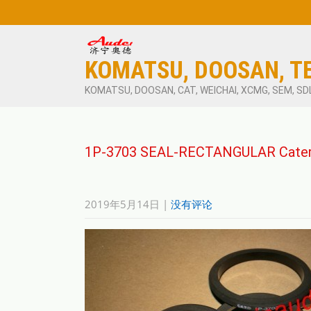
KOMATSU, DOOSAN, T
KOMATSU, DOOSAN, CAT, WEICHAI, XCMG, SEM, SD
1P-3703 SEAL-RECTANGULAR Caterpi
2019年5月14日
|
没有评论