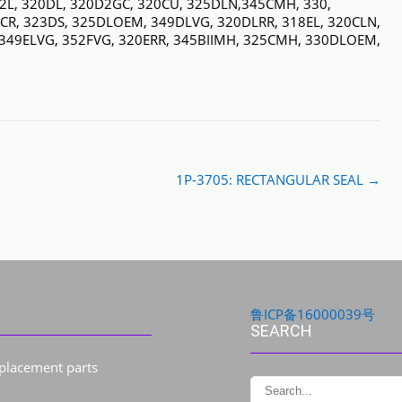
D2L, 320DL, 320D2GC, 320CU, 325DLN,345CMH, 330,
CR, 323DS, 325DLOEM, 349DLVG, 320DLRR, 318EL, 320CLN,
 349ELVG, 352FVG, 320ERR, 345BIIMH, 325CMH, 330DLOEM,
1P-3705: RECTANGULAR SEAL
→
鲁ICP备16000039号
SEARCH
eplacement parts