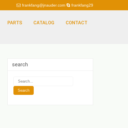
frankfang@jnauder.com
frankfang29
PARTS
CATALOG
CONTACT
search