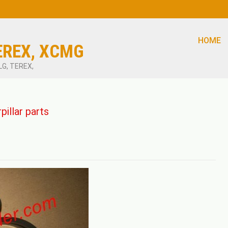
HOME
EREX, XCMG
LG, TEREX,
llar parts