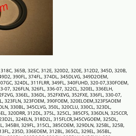
 318C, 365B, 325C, 312E, 320D2, 320E, 312D2, 345D, 320B,
349D2, 390FL, 374FL, 374DL, 345DLVG, 349D2OEM,
-07GC, 324DL, 311FLRR, 349FL, 340FUHD, 320-07,330FOEM,
3-07, 326FLN, 326FL, 336-07, 322CL, 320EL, 336ELH,
F2VG, 336EL, 336DL, 352FXEVG, 352FXE, 336FL, 330-07,
FL, 323FLN, 323FOEM, 390FOEM, 320ELOEM,323FSAOEM
DLN, 330BL, 345CLVG, 350L, 320CLU, 330CL, 323DL,
6EL, 320DRR, 312DL, 375L, 325CL, 385CFS, 336DLN, 325CCR,
23D2L, 324ELN, 318D2L, 315FLCR,345CVGOEM, 325DL,
EL, 345BII, 329FL, 315CL, 385COEM, 329DLN, 325BL, 325B,
3FL, 235D, 336EOEM, 312BL, 365CL, 329EL, 365BL,