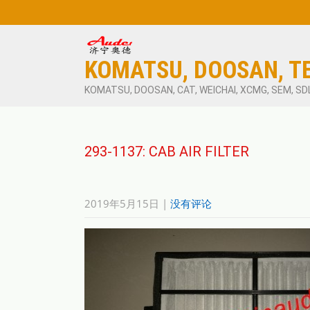
KOMATSU, DOOSAN, T
KOMATSU, DOOSAN, CAT, WEICHAI, XCMG, SEM, SD
293-1137: CAB AIR FILTER
2019年5月15日
|
没有评论