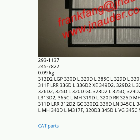
293-1137
245-7822
0.09 kg
313D2 LGP 330D L 320D L 385C L 329D L 33
311F LRR 336D L 336D2 XE 349D2, 329D2 L 3
326D2, 325D L 320D GC 323D2 L 325D, 329D2
L313D2, 365C L MH 319D L 320D RR 325D MH
311D LRR 312D2 GC 330D2 336D LN 345C L 
L MH 340D L M317F, 320D3 345D L VG 345
CAT parts