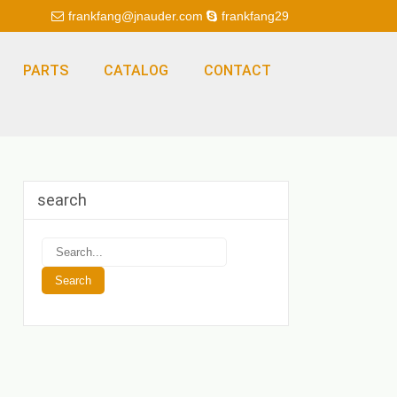
frankfang@jnauder.com
frankfang29
PARTS
CATALOG
CONTACT
search