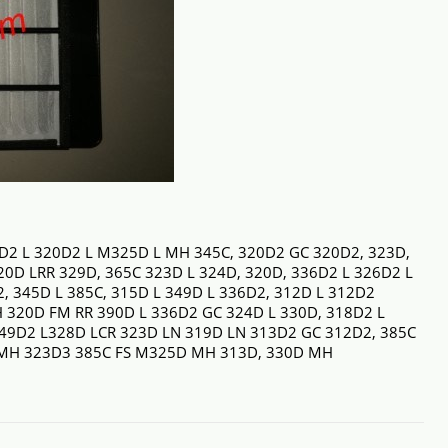
0D2 L 320D2 L M325D L MH 345C, 320D2 GC 320D2, 323D,
20D LRR 329D, 365C 323D L 324D, 320D, 336D2 L 326D2 L
, 345D L 385C, 315D L 349D L 336D2, 312D L 312D2
 320D FM RR 390D L 336D2 GC 324D L 330D, 318D2 L
349D2 L328D LCR 323D LN 319D LN 313D2 GC 312D2, 385C
C MH 323D3 385C FS M325D MH 313D, 330D MH