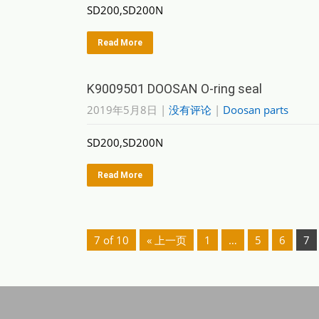
SD200,SD200N
Read More
K9009501 DOOSAN O-ring seal
2019年5月8日
|
没有评论
|
Doosan parts
SD200,SD200N
Read More
7 of 10
« 上一页
1
…
5
6
7