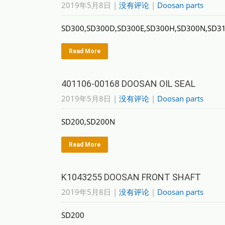
2019年5月8日
|
没有评论
|
Doosan parts
SD300,SD300D,SD300E,SD300H,SD300N,SD3
Read More
401106-00168 DOOSAN OIL SEAL
2019年5月8日
|
没有评论
|
Doosan parts
SD200,SD200N
Read More
K1043255 DOOSAN FRONT SHAFT
2019年5月8日
|
没有评论
|
Doosan parts
SD200