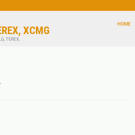
HOME
EREX, XCMG
LG, TEREX,
Y