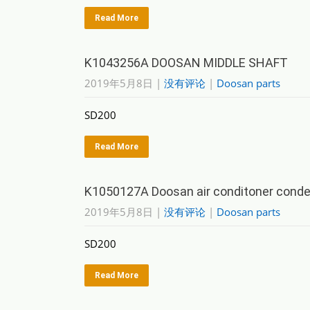
Read More
K1043256A DOOSAN MIDDLE SHAFT
2019年5月8日
|
没有评论
|
Doosan parts
SD200
Read More
K1050127A Doosan air conditoner cond
2019年5月8日
|
没有评论
|
Doosan parts
SD200
Read More