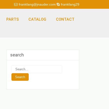
frankfang@jnauder.com
frankfang29
PARTS
CATALOG
CONTACT
search