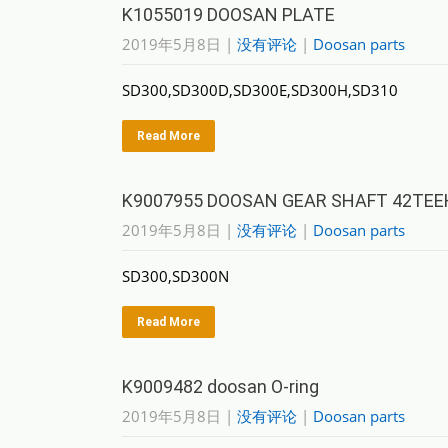
K1055019 DOOSAN PLATE
2019年5月8日
|
没有评论
|
Doosan parts
SD300,SD300D,SD300E,SD300H,SD310
Read More
K9007955 DOOSAN GEAR SHAFT 42TEE
2019年5月8日
|
没有评论
|
Doosan parts
SD300,SD300N
Read More
K9009482 doosan O-ring
2019年5月8日
|
没有评论
|
Doosan parts