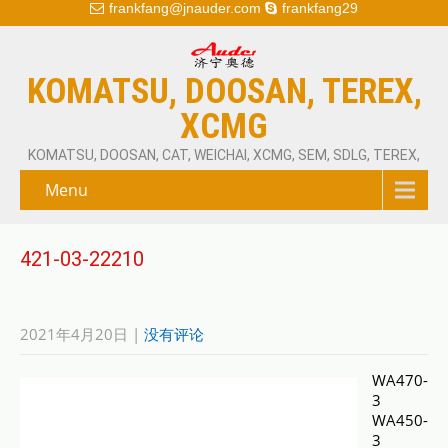
frankfang@jnauder.com
frankfang29
KOMATSU, DOOSAN, TEREX,
XCMG
KOMATSU, DOOSAN, CAT, WEICHAI, XCMG, SEM, SDLG, TEREX,
Menu
421-03-22210
2021年4月20日
|
没有评论
WA470-
3
WA450-
3