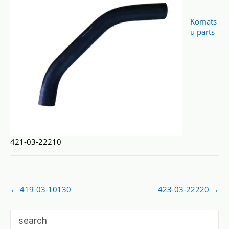
Komats
u parts
421-03-22210
Post
←
419-03-10130
423-03-22220
→
navigation
search