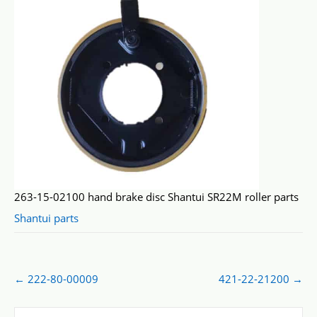
263-15-02100 hand brake disc Shantui SR22M roller parts
Shantui parts
Post
←
222-80-00009
421-22-21200
→
navigation