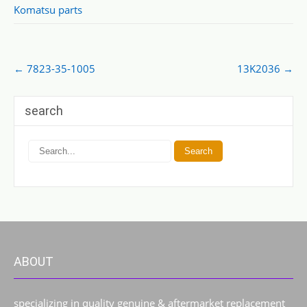
Komatsu parts
Post
←
7823-35-1005
13K2036
→
navigation
search
ABOUT
specializing in quality genuine & aftermarket replacement