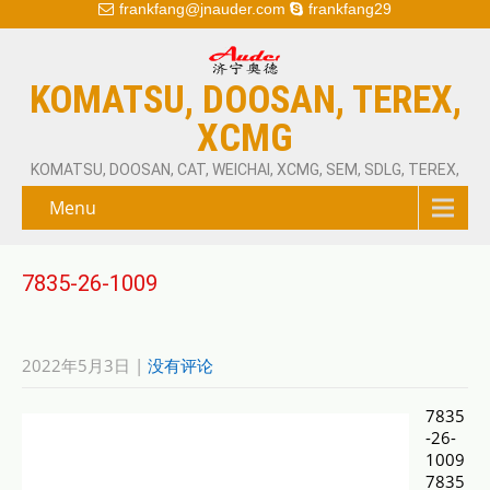
frankfang@jnauder.com
frankfang29
KOMATSU, DOOSAN, TEREX,
XCMG
KOMATSU, DOOSAN, CAT, WEICHAI, XCMG, SEM, SDLG, TEREX,
Menu
7835-26-1009
2022年5月3日
|
没有评论
7835
-26-
1009
7835