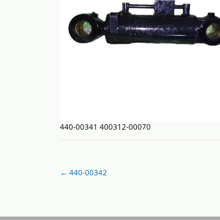
440-00341 400312-00070
Post
←
440-00342
navigation