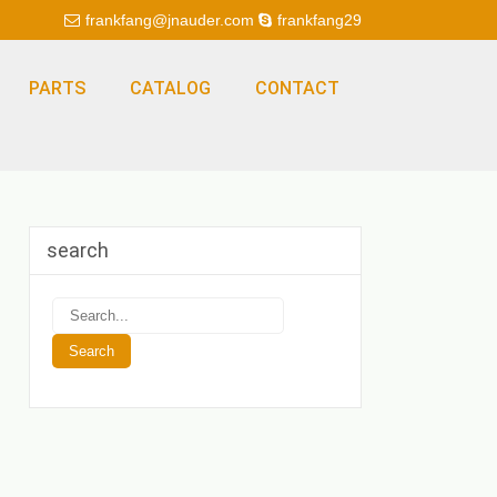
frankfang@jnauder.com
frankfang29
PARTS
CATALOG
CONTACT
search