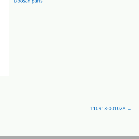
Doosan parts
110913-00102A
→