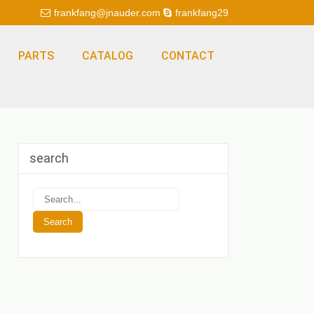
frankfang@jnauder.com
frankfang29
PARTS
CATALOG
CONTACT
search