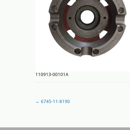
110913-00101A
Post
←
6745-11-8190
navigation