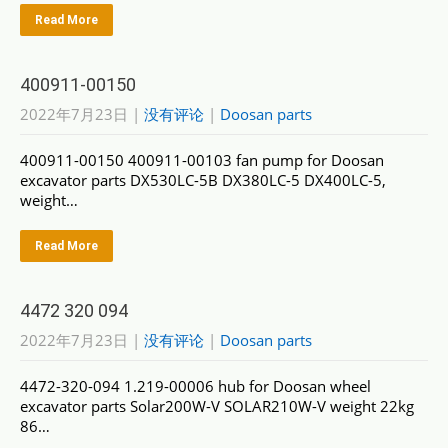
Read More
400911-00150
2022年7月23日
|
没有评论
|
Doosan parts
400911-00150 400911-00103 fan pump for Doosan
excavator parts DX530LC-5B DX380LC-5 DX400LC-5,
weight…
Read More
4472 320 094
2022年7月23日
|
没有评论
|
Doosan parts
4472-320-094 1.219-00006 hub for Doosan wheel
excavator parts Solar200W-V SOLAR210W-V weight 22kg
86…