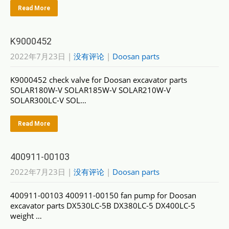
Read More
K9000452
2022年7月23日
|
没有评论
|
Doosan parts
K9000452 check valve for Doosan excavator parts
SOLAR180W-V SOLAR185W-V SOLAR210W-V
SOLAR300LC-V SOL…
Read More
400911-00103
2022年7月23日
|
没有评论
|
Doosan parts
400911-00103 400911-00150 fan pump for Doosan
excavator parts DX530LC-5B DX380LC-5 DX400LC-5
weight …