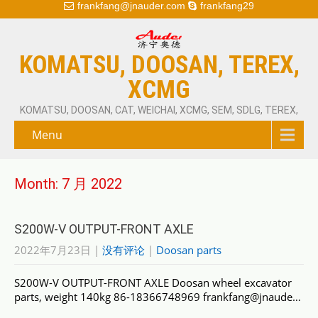
frankfang@jnauder.com
frankfang29
KOMATSU, DOOSAN, TEREX,
XCMG
KOMATSU, DOOSAN, CAT, WEICHAI, XCMG, SEM, SDLG, TEREX,
Menu
Month:
7 月 2022
S200W-V OUTPUT-FRONT AXLE
2022年7月23日
|
没有评论
|
Doosan parts
S200W-V OUTPUT-FRONT AXLE Doosan wheel excavator
parts, weight 140kg 86-18366748969 frankfang@jnaude…