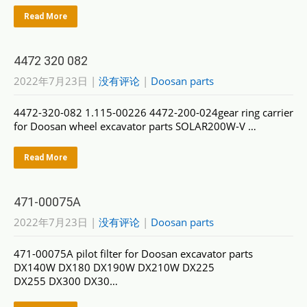
Read More
4472 320 082
2022年7月23日
|
没有评论
|
Doosan parts
4472-320-082 1.115-00226 4472-200-024gear ring carrier
for Doosan wheel excavator parts SOLAR200W-V …
Read More
471-00075A
2022年7月23日
|
没有评论
|
Doosan parts
471-00075A pilot filter for Doosan excavator parts
DX140W DX180 DX190W DX210W DX225
DX255 DX300 DX30…