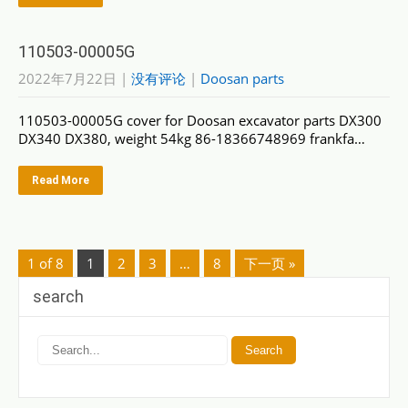
110503-00005G
2022年7月22日
|
没有评论
|
Doosan parts
110503-00005G cover for Doosan excavator parts DX300
DX340 DX380, weight 54kg 86-18366748969 frankfa…
Read More
1 of 8
1
2
3
…
8
下一页 »
search