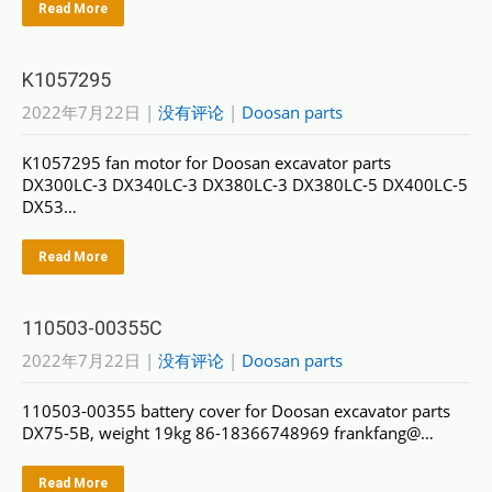
Read More
K1057295
2022年7月22日
|
没有评论
|
Doosan parts
K1057295 fan motor for Doosan excavator parts
DX300LC-3 DX340LC-3 DX380LC-3 DX380LC-5 DX400LC-5
DX53…
Read More
110503-00355C
2022年7月22日
|
没有评论
|
Doosan parts
110503-00355 battery cover for Doosan excavator parts
DX75-5B, weight 19kg 86-18366748969 frankfang@…
Read More