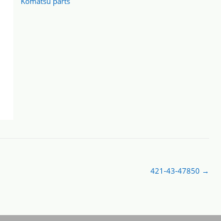
Komatsu parts
421-43-47850
→