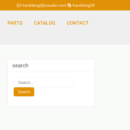
frankfang@jnauder.com
frankfang29
PARTS
CATALOG
CONTACT
search