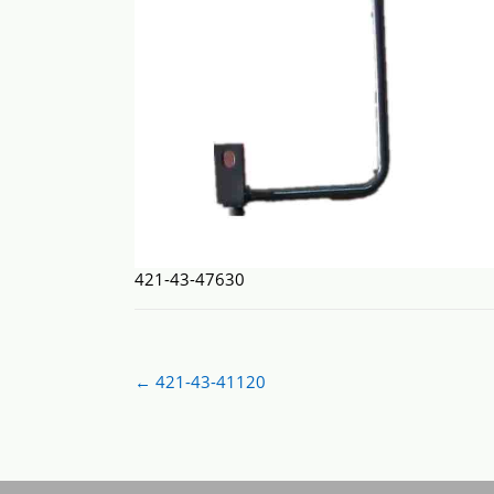
421-43-47630
Post
←
421-43-41120
navigation