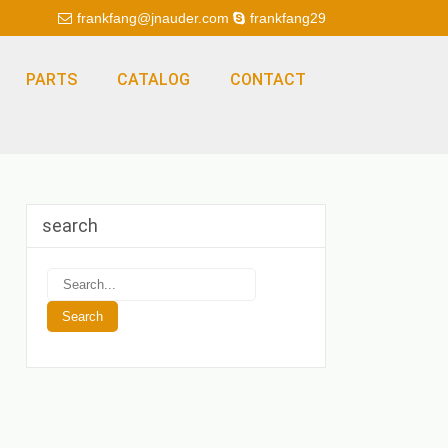
frankfang@jnauder.com
frankfang29
PARTS
CATALOG
CONTACT
search