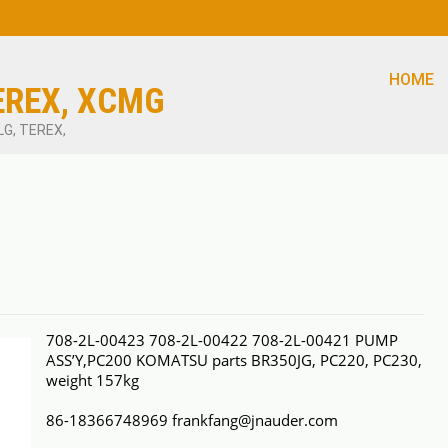
HOME
EREX, XCMG
LG, TEREX,
708-2L-00423 708-2L-00422 708-2L-00421 PUMP
ASS’Y,PC200 KOMATSU parts BR350JG, PC220, PC230,
weight 157kg
86-18366748969 frankfang@jnauder.com