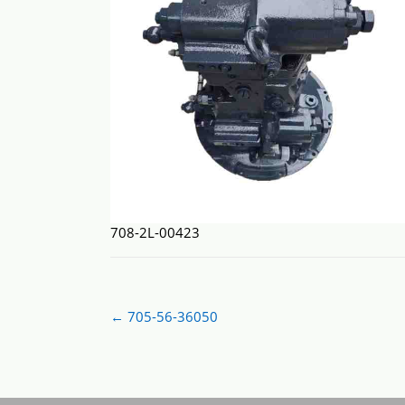
708-2L-00423
Post
←
705-56-36050
navigation