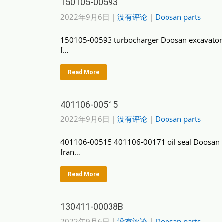
150105-00593
2022年9月6日
|
没有评论
|
Doosan parts
150105-00593 turbocharger Doosan excavator
f…
Read More
401106-00515
2022年9月6日
|
没有评论
|
Doosan parts
401106-00515 401106-00171 oil seal Doosan 
fran…
Read More
130411-00038B
2022年9月6日
|
没有评论
|
Doosan parts