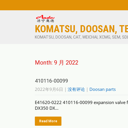
KOMATSU, DOOSAN, T
KOMATSU, DOOSAN, CAT, WEICHAI, XCMG, SEM, SD
Month:
9 月 2022
410116-00099
2022年9月6日
|
没有评论
|
Doosan parts
E41620-0222 410116-00099 expansion valve 
DX350 DX…
Read More