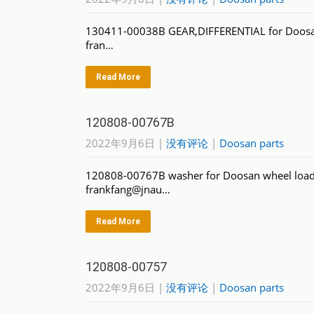
130411-00038B GEAR,DIFFERENTIAL for Doosa
fran…
Read More
120808-00767B
2022年9月6日
|
没有评论
|
Doosan parts
120808-00767B washer for Doosan wheel load
frankfang@jnau…
Read More
120808-00757
2022年9月6日
|
没有评论
|
Doosan parts