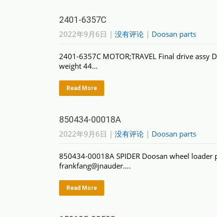
2401-6357C
2022年9月6日
|
没有评论
|
Doosan parts
2401-6357C MOTOR;TRAVEL Final drive assy 
weight 44…
Read More
850434-00018A
2022年9月6日
|
没有评论
|
Doosan parts
850434-00018A SPIDER Doosan wheel loader 
frankfang@jnauder….
Read More