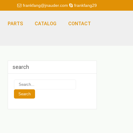
frankfang@jnauder.com
frankfang29
PARTS
CATALOG
CONTACT
search