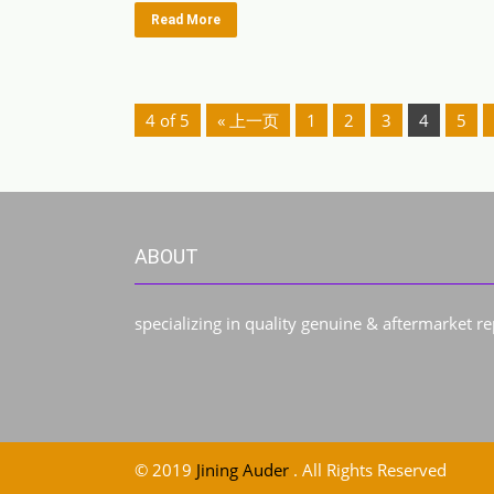
Read More
4 of 5
« 上一页
1
2
3
4
5
ABOUT
specializing in quality genuine & aftermarket r
© 2019
Jining Auder
. All Rights Reserved