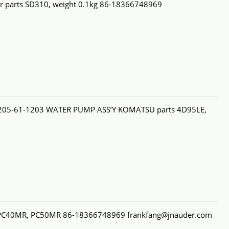
r parts SD310, weight 0.1kg 86-18366748969
205-61-1203 WATER PUMP ASS’Y KOMATSU parts 4D95LE,
PC40MR, PC50MR 86-18366748969 frankfang@jnauder.com