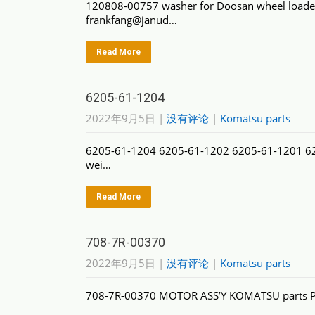
120808-00757 washer for Doosan wheel loade
frankfang@janud…
Read More
6205-61-1204
2022年9月5日
|
没有评论
|
Komatsu parts
6205-61-1204 6205-61-1202 6205-61-1201 6
wei…
Read More
708-7R-00370
2022年9月5日
|
没有评论
|
Komatsu parts
708-7R-00370 MOTOR ASS’Y KOMATSU parts 