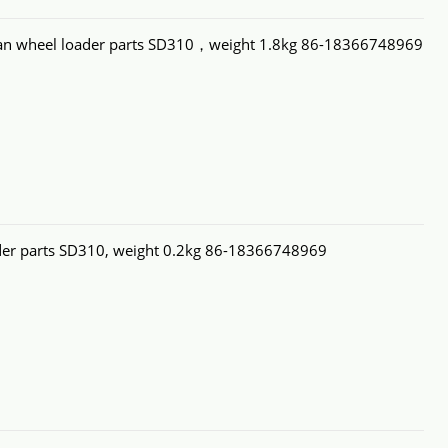
n wheel loader parts SD310，weight 1.8kg 86-18366748969
er parts SD310, weight 0.2kg 86-18366748969