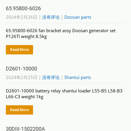
65.95800-6026
2024年2月26日
|
没有评论
|
Doosan parts
65.95800-6026 fan bracket assy Doosan generator set
P126TI weight 8.5kg
Read More
D2601-10000
2024年2月25日
|
没有评论
|
Shantui parts
D2601-10000 battery relay shantui loader L55-B5 L58-B3
L66-C3 weight 1kg
Read More
30DIII-1502200A