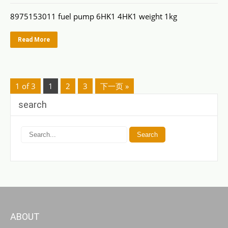
8975153011 fuel pump 6HK1 4HK1 weight 1kg
Read More
1 of 3
1
2
3
下一页 »
search
ABOUT