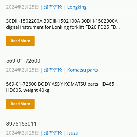
2024年2月25日
|
没有评论
|
Longking
30DIII-1502200A 30DIII-1502100A 30DIII-1502300A
digital instrument for Lonking forklift FD20 FD25 FD…
Read More
569-01-72600
2024年2月25日
|
没有评论
|
Komatsu parts
569-01-72600 BODY ASS’Y KOMATSU parts HD465
HD605, weight 40kg
Read More
8975153011
2024年2月25日
|
没有评论
|
Isuzu