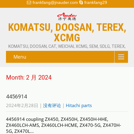
frankfang@jnauder.com
frankfang29
KOMATSU, DOOSAN, TEREX,
XCMG
KOMATSU, DOOSAN, CAT, WEICHAI, XCMG, SEM, SDLG, TEREX,
Menu
Month:
2 月 2024
4456914
2024年2月28日
|
没有评论
|
Hitachi parts
4456914 coupling ZX450, ZX450H, ZX450H-HHE,
ZX460LCH-AMS, ZX460LCH-HCME, ZX470-5G, ZX470H-
5G, ZX470L…