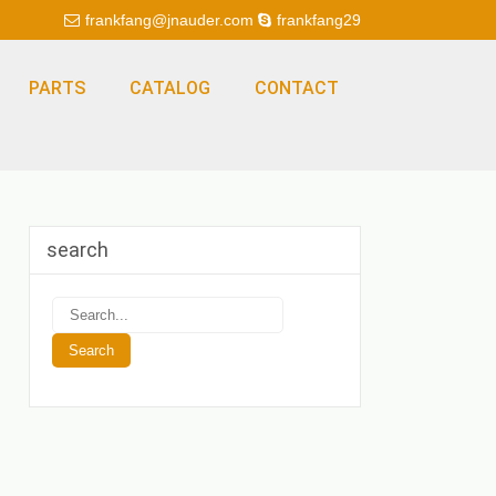
frankfang@jnauder.com
frankfang29
PARTS
CATALOG
CONTACT
search