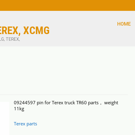
HOME
EREX, XCMG
LG, TEREX,
09244597 pin for Terex truck TR60 parts， weight
11kg
Terex parts