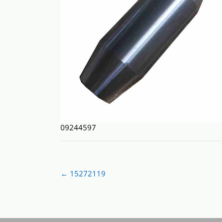
09244597
Post
←
15272119
navigation