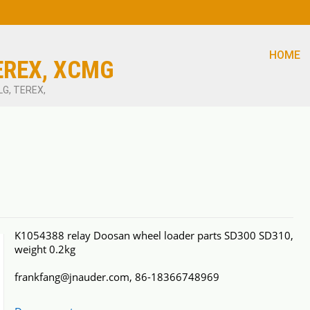
HOME
EREX, XCMG
LG, TEREX,
K1054388 relay Doosan wheel loader parts SD300 SD310,
weight 0.2kg
frankfang@jnauder.com, 86-18366748969