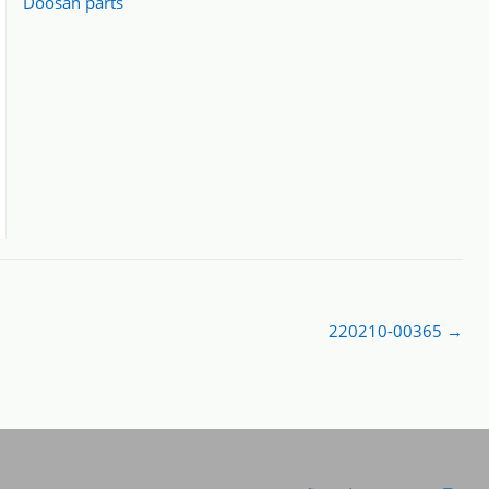
Doosan parts
220210-00365
→