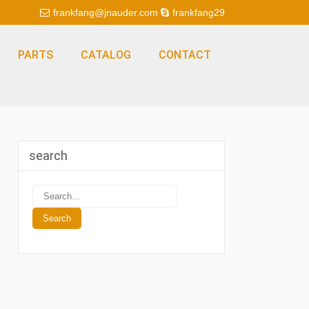
frankfang@jnauder.com
frankfang29
PARTS
CATALOG
CONTACT
search