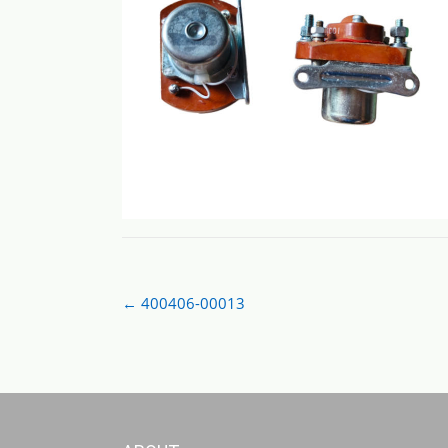
Post
←
400406-00013
navigation