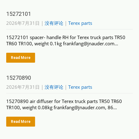
15272101
2026年7月31日
|
没有评论
|
Terex parts
15272101 spacer- handle RH for Terex truck parts TR50
TR60 TR100, weight 0.1kg frankfang@jnauder.com…
Read More
15270890
2026年7月31日
|
没有评论
|
Terex parts
15270890 air diffuser for Terex truck parts TR50 TR60
TR100, weight 0.08kg frankfang@jnauder.com, 86…
Read More