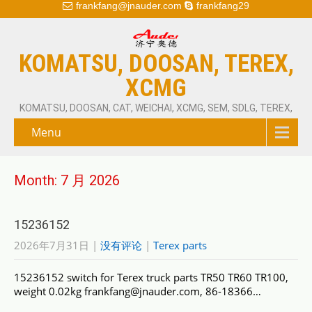
frankfang@jnauder.com
frankfang29
KOMATSU, DOOSAN, TEREX,
XCMG
KOMATSU, DOOSAN, CAT, WEICHAI, XCMG, SEM, SDLG, TEREX,
Menu
Month:
7 月 2026
15236152
2026年7月31日
|
没有评论
|
Terex parts
15236152 switch for Terex truck parts TR50 TR60 TR100,
weight 0.02kg frankfang@jnauder.com, 86-18366…