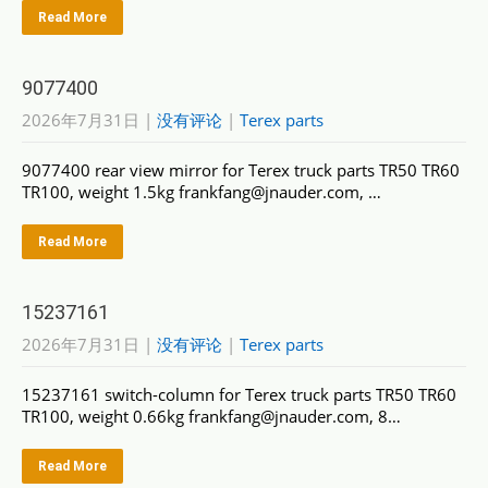
Read More
9077400
2026年7月31日
|
没有评论
|
Terex parts
9077400 rear view mirror for Terex truck parts TR50 TR60
TR100, weight 1.5kg frankfang@jnauder.com, …
Read More
15237161
2026年7月31日
|
没有评论
|
Terex parts
15237161 switch-column for Terex truck parts TR50 TR60
TR100, weight 0.66kg frankfang@jnauder.com, 8…
Read More