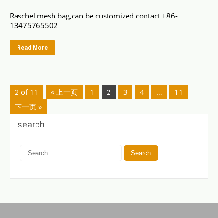
Raschel mesh bag,can be customized contact +86-
13475765502
Read More
2 of 11
« 上一页
1
2
3
4
…
11
下一页 »
search