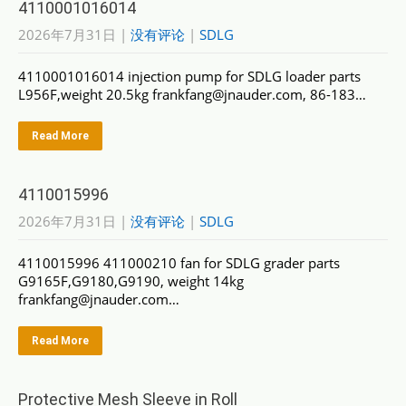
4110001016014
2026年7月31日
|
没有评论
|
SDLG
4110001016014 injection pump for SDLG loader parts
L956F,weight 20.5kg frankfang@jnauder.com, 86-183…
Read More
4110015996
2026年7月31日
|
没有评论
|
SDLG
4110015996 411000210 fan for SDLG grader parts
G9165F,G9180,G9190, weight 14kg
frankfang@jnauder.com…
Read More
Protective Mesh Sleeve in Roll