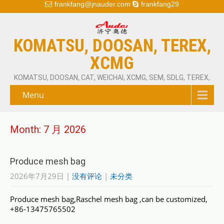
frankfang@jnauder.com
frankfang29
KOMATSU, DOOSAN, TEREX,
XCMG
KOMATSU, DOOSAN, CAT, WEICHAI, XCMG, SEM, SDLG, TEREX,
Menu
Month:
7 月 2026
Produce mesh bag
2026年7月29日
|
没有评论
|
未分类
Produce mesh bag,Raschel mesh bag ,can be customized,
+86-13475765502