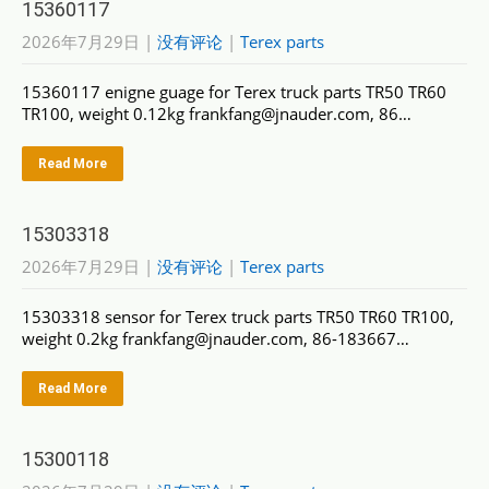
15360117
2026年7月29日
|
没有评论
|
Terex parts
15360117 enigne guage for Terex truck parts TR50 TR60
TR100, weight 0.12kg frankfang@jnauder.com, 86…
Read More
15303318
2026年7月29日
|
没有评论
|
Terex parts
15303318 sensor for Terex truck parts TR50 TR60 TR100,
weight 0.2kg frankfang@jnauder.com, 86-183667…
Read More
15300118