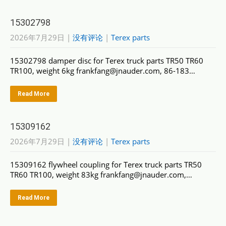
15302798
2026年7月29日
|
没有评论
|
Terex parts
15302798 damper disc for Terex truck parts TR50 TR60
TR100, weight 6kg frankfang@jnauder.com, 86-183…
Read More
15309162
2026年7月29日
|
没有评论
|
Terex parts
15309162 flywheel coupling for Terex truck parts TR50
TR60 TR100, weight 83kg frankfang@jnauder.com,…
Read More