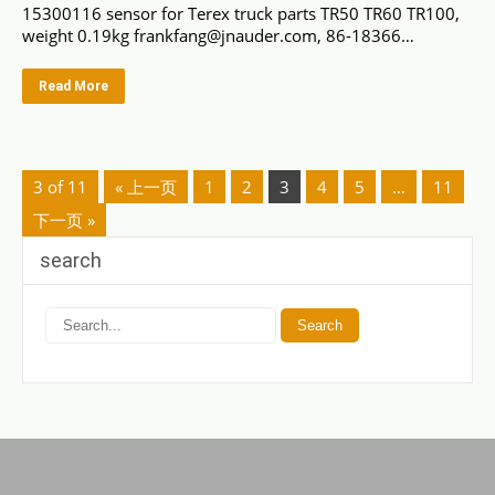
15300116 sensor for Terex truck parts TR50 TR60 TR100,
weight 0.19kg frankfang@jnauder.com, 86-18366…
Read More
3 of 11
« 上一页
1
2
3
4
5
…
11
下一页 »
search