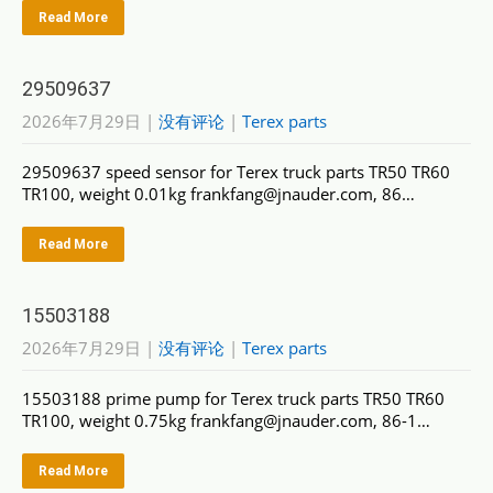
Read More
29509637
2026年7月29日
|
没有评论
|
Terex parts
29509637 speed sensor for Terex truck parts TR50 TR60
TR100, weight 0.01kg frankfang@jnauder.com, 86…
Read More
15503188
2026年7月29日
|
没有评论
|
Terex parts
15503188 prime pump for Terex truck parts TR50 TR60
TR100, weight 0.75kg frankfang@jnauder.com, 86-1…
Read More