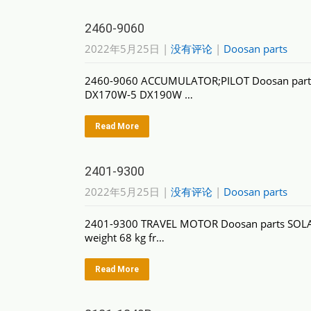
2460-9060
2022年5月25日
|
没有评论
|
Doosan parts
2460-9060 ACCUMULATOR;PILOT Doosan pa
DX170W-5 DX190W …
Read More
2401-9300
2022年5月25日
|
没有评论
|
Doosan parts
2401-9300 TRAVEL MOTOR Doosan parts SO
weight 68 kg fr…
Read More