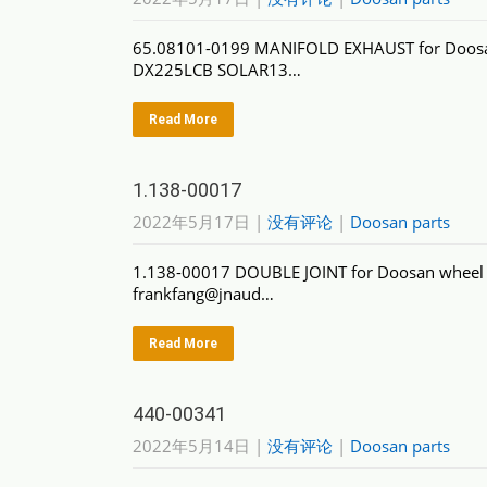
65.08101-0199 MANIFOLD EXHAUST for Doosa
DX225LCB SOLAR13…
Read More
1.138-00017
2022年5月17日
|
没有评论
|
Doosan parts
1.138-00017 DOUBLE JOINT for Doosan wheel e
frankfang@jnaud…
Read More
440-00341
2022年5月14日
|
没有评论
|
Doosan parts