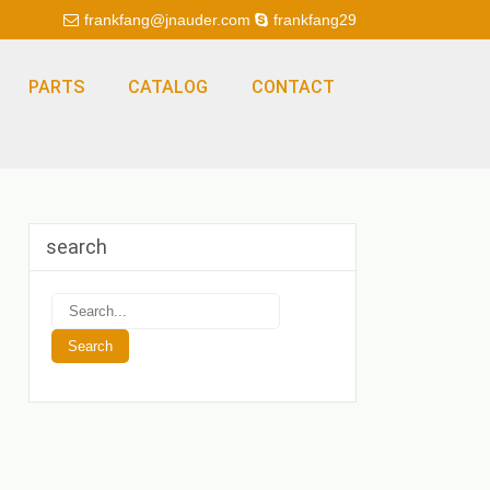
frankfang@jnauder.com
frankfang29
PARTS
CATALOG
CONTACT
search