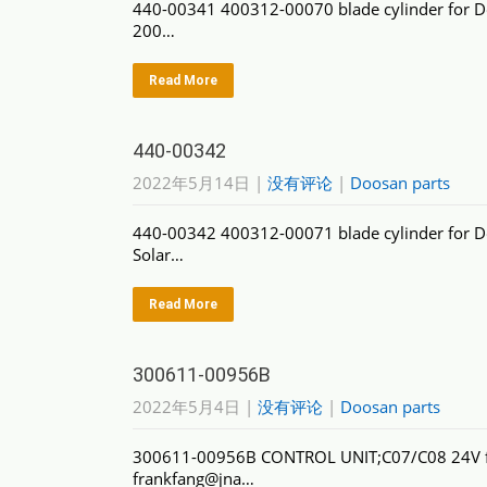
440-00341 400312-00070 blade cylinder for D
200…
Read More
440-00342
2022年5月14日
|
没有评论
|
Doosan parts
440-00342 400312-00071 blade cylinder for D
Solar…
Read More
300611-00956B
2022年5月4日
|
没有评论
|
Doosan parts
300611-00956B CONTROL UNIT;C07/C08 24V for
frankfang@jna…