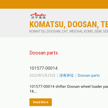
KOMATSU, DOOSAN, T
KOMATSU, DOOSAN, CAT, WEICHAI, XCMG, SEM, SD
Doosan parts
101577-00014
2022年5月25日
|
没有评论
|
Doosan parts
101577-00014 shifter Doosan wheel loader pa
18…
Read More