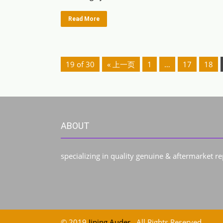
Read More
19 of 30
« 上一页
1
…
17
18
ABOUT
specializing in quality genuine & aftermarket r
© 2019
Jining Auder
. All Rights Reserved