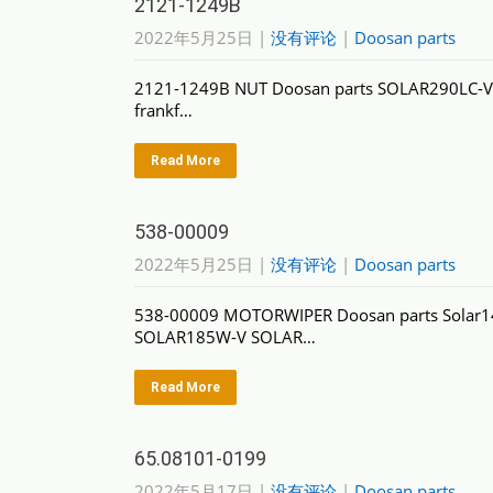
2121-1249B
2022年5月25日
|
没有评论
|
Doosan parts
2121-1249B NUT Doosan parts SOLAR290LC-V
frankf…
Read More
538-00009
2022年5月25日
|
没有评论
|
Doosan parts
538-00009 MOTORWIPER Doosan parts Solar
SOLAR185W-V SOLAR…
Read More
65.08101-0199
2022年5月17日
|
没有评论
|
Doosan parts