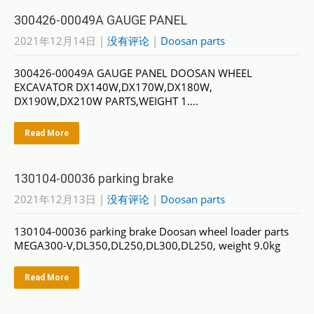
300426-00049A GAUGE PANEL
2021年12月14日
|
没有评论
|
Doosan parts
300426-00049A GAUGE PANEL DOOSAN WHEEL
EXCAVATOR DX140W,DX170W,DX180W,
DX190W,DX210W PARTS,WEIGHT 1….
Read More
130104-00036 parking brake
2021年12月13日
|
没有评论
|
Doosan parts
130104-00036 parking brake Doosan wheel loader parts
MEGA300-V,DL350,DL250,DL300,DL250, weight 9.0kg
Read More