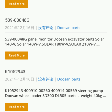
Read More
539-00048G
2021年12月16日
|
没有评论
|
Doosan parts
539-00048G panel monitor Doosan excavator parts Solar
140-V, Solar 140W-V,SOLAR 180W-V,SOLAR 210W-V,…
Read More
K1052943
2021年12月16日
|
没有评论
|
Doosan parts
K1052943 400910-00260 400914-00569 steering pump
Doosan wheel loader SD300 DL505 parts， weight 40kg …
Read More