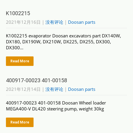
K1002215
2021年12月16日
|
没有评论
|
Doosan parts
K1002215 evaporator Doosan excavators part DX140W,
DX180, DX190W, DX210W, DX225, DX255, DX300,
DX300…
Read More
400917-00023 401-00158
2021年12月14日
|
没有评论
|
Doosan parts
400917-00023 401-00158 Doosan Wheel loader
MEGA400-V DL420 steering pump, weight 30kg
Read More