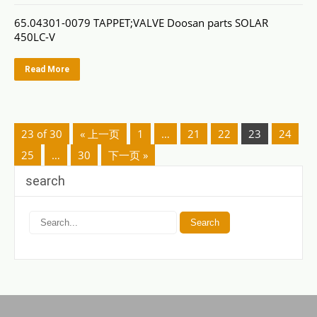
65.04301-0079 TAPPET;VALVE Doosan parts SOLAR
450LC-V
Read More
23 of 30
« 上一页
1
…
21
22
23
24
25
…
30
下一页 »
search