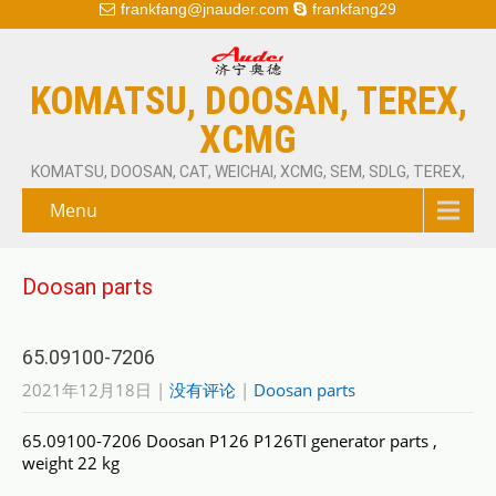
frankfang@jnauder.com
frankfang29
KOMATSU, DOOSAN, TEREX,
XCMG
KOMATSU, DOOSAN, CAT, WEICHAI, XCMG, SEM, SDLG, TEREX,
Menu
Doosan parts
65.09100-7206
2021年12月18日
|
没有评论
|
Doosan parts
65.09100-7206 Doosan P126 P126TI generator parts ,
weight 22 kg