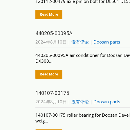
120112-00479 axle pinion bolt for DL501 D
Read More
440205-00095A
2024年8月10日
|
没有评论
|
Doosan parts
440205-00095A air conditioner for Doosan 
DX300…
Read More
140107-00175
2024年8月10日
|
没有评论
|
Doosan parts
140107-00175 roller bearing for Doosan Dev
weig…