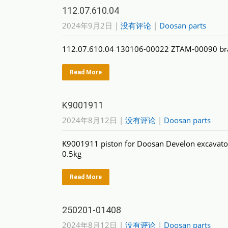
112.07.610.04
2024年9月2日
|
没有评论
|
Doosan parts
112.07.610.04 130106-00022 ZTAM-00090 brak
Read More
K9001911
2024年8月12日
|
没有评论
|
Doosan parts
K9001911 piston for Doosan Develon excava
0.5kg
Read More
250201-01408
2024年8月12日
|
没有评论
|
Doosan parts