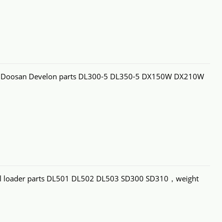
 Doosan Develon parts DL300-5 DL350-5 DX150W DX210W
el loader parts DL501 DL502 DL503 SD300 SD310，weight