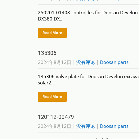
250201-01408 control les for Doosan Develo
DX380 DX…
Read More
135306
2024年8月12日
|
没有评论
|
Doosan parts
135306 valve plate for Doosan Develon exca
solar2…
Read More
120112-00479
2024年8月12日
|
没有评论
|
Doosan parts