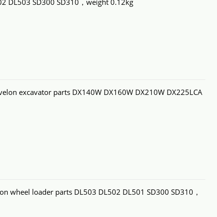
L502 DL503 SD300 SD310，weight 0.12kg
Develon excavator parts DX140W DX160W DX210W DX225LCA
elon wheel loader parts DL503 DL502 DL501 SD300 SD310，