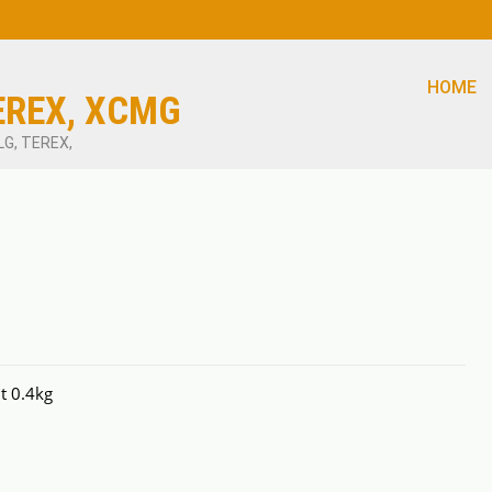
HOME
EREX, XCMG
LG, TEREX,
t 0.4kg