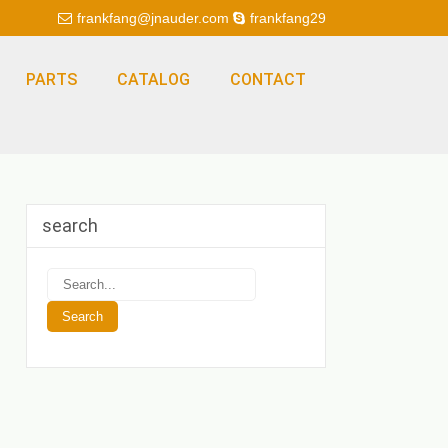
frankfang@jnauder.com
frankfang29
PARTS
CATALOG
CONTACT
search