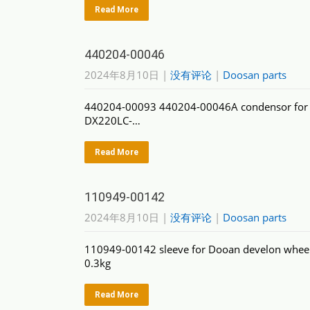
Read More
440204-00046
2024年8月10日
|
没有评论
|
Doosan parts
440204-00093 440204-00046A condensor for
DX220LC-…
Read More
110949-00142
2024年8月10日
|
没有评论
|
Doosan parts
110949-00142 sleeve for Dooan develon whe
0.3kg
Read More