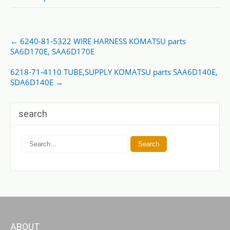
Post
←
6240-81-5322 WIRE HARNESS KOMATSU parts
navigation
SA6D170E, SAA6D170E
6218-71-4110 TUBE,SUPPLY KOMATSU parts SAA6D140E,
SDA6D140E
→
search
ABOUT