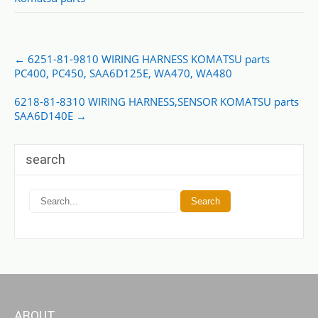
Post
←
6251-81-9810 WIRING HARNESS KOMATSU parts
navigation
PC400, PC450, SAA6D125E, WA470, WA480
6218-81-8310 WIRING HARNESS,SENSOR KOMATSU parts
SAA6D140E
→
search
ABOUT