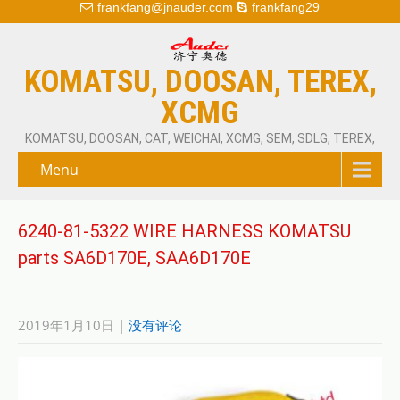
frankfang@jnauder.com
frankfang29
KOMATSU, DOOSAN, TEREX,
XCMG
KOMATSU, DOOSAN, CAT, WEICHAI, XCMG, SEM, SDLG, TEREX,
Menu
6240-81-5322 WIRE HARNESS KOMATSU
parts SA6D170E, SAA6D170E
2019年1月10日
|
没有评论