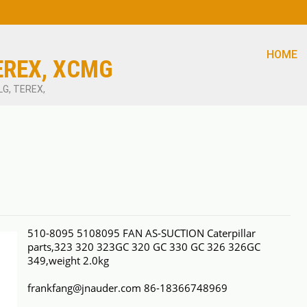
HOME
EREX, XCMG
LG, TEREX,
510-8095 5108095 FAN AS-SUCTION Caterpillar
parts,323 320 323GC 320 GC 330 GC 326 326GC
349,weight 2.0kg
frankfang@jnauder.com 86-18366748969