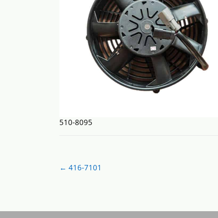
510-8095
Post
←
416-7101
navigation