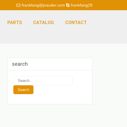
frankfang@jnauder.com
frankfang29
PARTS
CATALOG
CONTACT
search