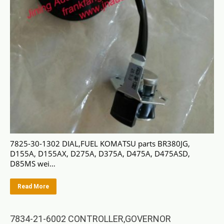
7825-30-1302 DIAL,FUEL KOMATSU parts BR380JG,
D155A, D155AX, D275A, D375A, D475A, D475ASD,
D85MS wei…
Read More
7834-21-6002 CONTROLLER,GOVERNOR