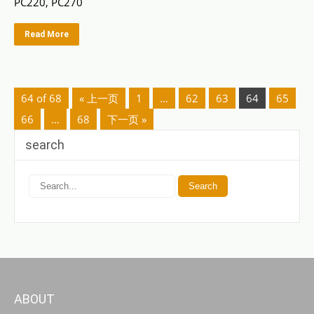
PC220, PC270
Read More
64 of 68
« 上一页
1
…
62
63
64
65
66
…
68
下一页 »
search
ABOUT