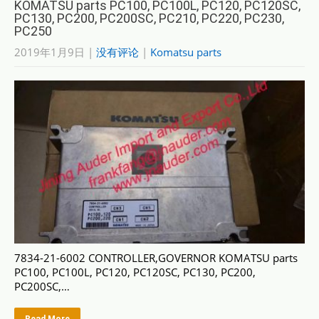
KOMATSU parts PC100, PC100L, PC120, PC120SC,
PC130, PC200, PC200SC, PC210, PC220, PC230,
PC250
2019年1月9日
|
没有评论
|
Komatsu parts
7834-21-6002 CONTROLLER,GOVERNOR KOMATSU parts
PC100, PC100L, PC120, PC120SC, PC130, PC200,
PC200SC,…