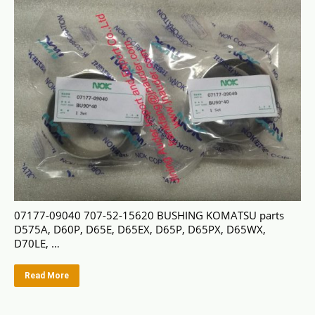
07177-09040 707-52-15620 BUSHING KOMATSU parts
D575A, D60P, D65E, D65EX, D65P, D65PX, D65WX,
D70LE, …
Read More