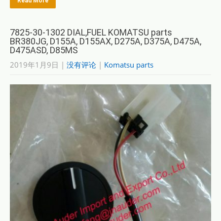
Read More
7825-30-1302 DIAL,FUEL KOMATSU parts
BR380JG, D155A, D155AX, D275A, D375A, D475A,
D475ASD, D85MS
2019年1月9日
|
没有评论
|
Komatsu parts