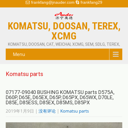
frankfang@jnauder.com
frankfang29
KOMATSU, DOOSAN, TEREX,
XCMG
KOMATSU, DOOSAN, CAT, WEICHAI, XCMG, SEM, SDLG, TEREX,
Menu
Komatsu parts
07177-09040 BUSHING KOMATSU parts D575A,
D60P, D65E, D65EX, D65P, D65PX, D65WX, D70LE,
D85E, D85ESS, D85EX, D85MS, D85PX
2019年1月9日
|
没有评论
|
Komatsu parts