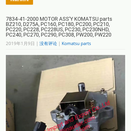
Read More
7834-41-2000 MOTOR ASS’Y KOMATSU parts
BZ210, D275A, PC160, PC180, PC200, PC210,
PC220, PC228, PC228US, PC230, PC230NHD,
PC240, PC270, PC290, PC308, PW200, PW220
2019年1月9日
|
没有评论
|
Komatsu parts