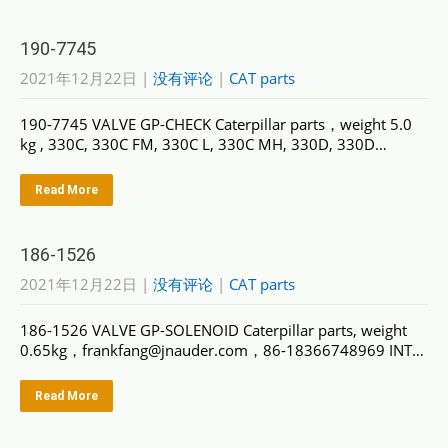
190-7745
2021年12月22日
|
没有评论
|
CAT parts
190-7745 VALVE GP-CHECK Caterpillar parts，weight 5.0
kg , 330C, 330C FM, 330C L, 330C MH, 330D, 330D…
Read More
186-1526
2021年12月22日
|
没有评论
|
CAT parts
186-1526 VALVE GP-SOLENOID Caterpillar parts, weight
0.65kg，frankfang@jnauder.com，86-18366748969 INT…
Read More