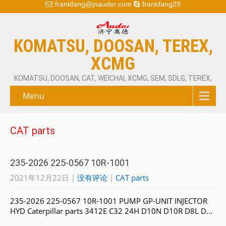
frankfang@jnauder.com
frankfang29
KOMATSU, DOOSAN, TEREX,
XCMG
KOMATSU, DOOSAN, CAT, WEICHAI, XCMG, SEM, SDLG, TEREX,
Menu
CAT parts
235-2026 225-0567 10R-1001
2021年12月22日
|
没有评论
|
CAT parts
235-2026 225-0567 10R-1001 PUMP GP-UNIT INJECTOR
HYD Caterpillar parts 3412E C32 24H D10N D10R D8L D…