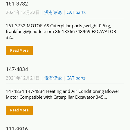
161-3732
2021年12月22日
|
没有评论
|
CAT parts
161-3732 MOTOR AS Caterpillar parts ,weight 0.5kg,
frankfang@jnauder.com 86-18366748969 EXCAVATOR
32…
Read More
147-4834
2021年12月21日
|
没有评论
|
CAT parts
1474834 147-4834 Heating and Air Conditioning Blower
Motor Compatible with Caterpillar Excavator 345…
Read More
111-9916