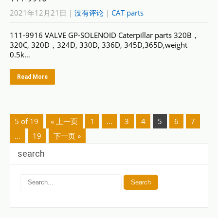
2021年12月21日
|
没有评论
|
CAT parts
111-9916 VALVE GP-SOLENOID Caterpillar parts 320B，
320C, 320D，324D, 330D, 336D, 345D,365D,weight
0.5k…
Read More
5 of 19
« 上一页
1
…
3
4
5
6
7
…
19
下一页 »
search